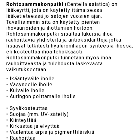
Rohtosammakonputki
(Centella asiatica) on
lääkeyrtti, jota on käytetty itämaisessa
lääketieteessä jo satojen vuosien ajan.
Tavallisimmin sitä on käytetty pienten
ihovaurioiden ja ihottumien hoitoon.
Rohtosammakonputki sisältää lukuisia ihoa
rauhoittavia yhdisteitä ja antioksidantteja jotka
lisäävät tutkitusti hyaluronihapon synteesiä ihossa,
eli kosteuttaa ihoa tehokkaasti.
Rohtosammakonputki tunnetaan myös ihoa
rauhoittavasta ja tulehdusta laskevasta
vaikutuksestaan.
• Ikääntyvälle iholle
• Väsyneelle iholle
• Kuivalle iholle
• Auringon polttamalle iholle
• Syväkosteuttaa
• Suojaa (mm. UV-säteily)
• Kiinteyttää
• Kirkastaa ja elvyttää
• Vaalentaa arpia ja pigmenttiläiskiä
• Rauhoittaa