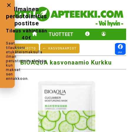
×
Ilmainen
perustoimitus
postitse
Tilaus vähintään
TUOTTEET
40€
Saat
tilauksesi
⤺ IHONHOITO
⤺ KASVONAAMIOT
etukäteismaksulla
ilman
perustoimituskuluja,
BIOAQUA kasvonaamio Kurkku
kun
maksat
sen
ennakkoon.