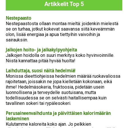
Artikkelit Top 5
Nestepaasto
Nestepaastosta ollaan montaa mieltä: joidenkin mielestä
se on turhaa, jotkut kokevat saavansa siitä keveämmän
olon, lisää energiaa ja apua tiettyihin vaivoihin ja
sairauksiin.
Jalkojen hoito- ja jalkakylpyohjeita
Jalkojen hoidolla on suuri merkitys koko hyvinvoinnille.
Niistä kannattaa pitää hyvää huolta!
Laihduttaja, suosi näitä hedelmiä!
Monissa dieettiohjeissa hedelmien määrää ruokavaliossa
rajoitetaan, joissakin ne jopa kielletään kokonaan, eikä
ihme! Hedelmäsokeria, fruktoosia, pidetään usein
luonnollisena ja terveydelle suotuisana, mutta
todellisuudessa se on selvästi haitallisempaa kuin
tavallinen sokeri tai rypälesokeri.
Perusaineenvaihdunta ja päivittäisen kalorimäärän
laskeminen
Kulutamme kaloreita koko ajan. Jo pelkkien