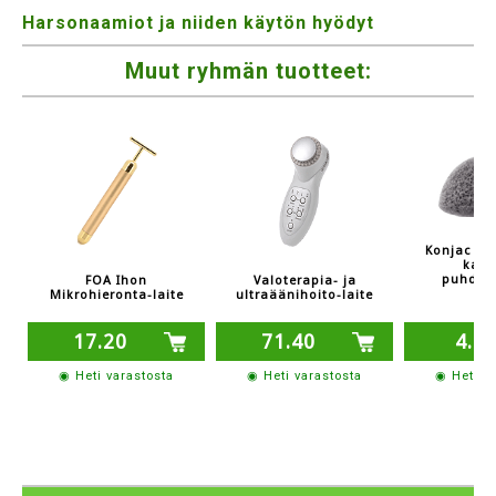
Harsonaamiot ja niiden käytön hyödyt
Muut ryhmän tuotteet:
Konjac Ba
kasv
puhdist
FOA Ihon
Valoterapia- ja
Mikrohieronta-laite
ultraäänihoito-laite
17.20
71.40
4.2
◉ Heti varastosta
◉ Heti varastosta
◉ Heti v