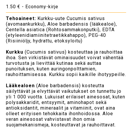
1.50 € - Economy-kirje
Tehoaineet:
Kurkku-uute Cucumis sativus
(avomaankurkku), Aloe barbadensis (lääkealoe),
Centella asiatica (Rohtosammakonputki), EDTA
(etyleenidiamiinitetraetikkahappo), PEG-40
(Risiiniöljy, hydrattu, etoksyloitu)
Kurkku
(Cucumis sativus) kosteuttaa ja rauhoittaa
ihoa. Sen virkistävät ominaisuudet voivat vähentää
turvotusta ja lievittää kutinaa sekä auttaa
punoituksen, kuten auringonpolttamien,
rauhoittamisessa. Kurkku sopii kaikille ihotyypeille.
Lääkealoen
(Aloe barbadensis) kosteutta
säilyttävät ja elvyttävät vaikutukset on tunnettu jo
yli 1 000 vuotta. Lukuisat erilaiset ainesosat, kuten
polysakkaridit, entsyymit, aminohapot sekä
antioksidantit, mineraalit ja vitamiinit, ovat aina
olleet erityisen tehokkaita ihonhoidossa. Aloe
veran ainesosat vahvistavat ihon omia
suojamekanismeja, kosteuttavat ja rauhoittavat.