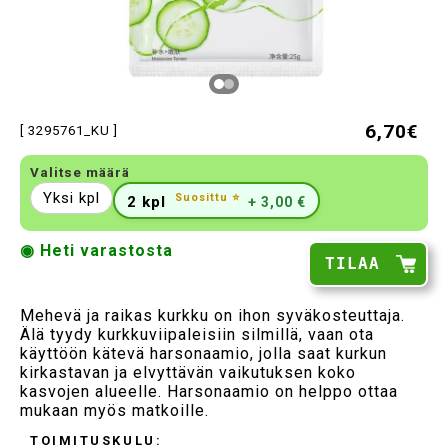
6,70€
[ 3295761_KU ]
Valitse määrä
Yksi kpl
Suosittu ⭐
2 kpl
+ 3,00 €
◉ Heti varastosta
TILAA
Mehevä ja raikas kurkku on ihon syväkosteuttaja.
Älä tyydy kurkkuviipaleisiin silmillä, vaan ota
käyttöön kätevä harsonaamio, jolla saat kurkun
kirkastavan ja elvyttävän vaikutuksen koko
kasvojen alueelle. Harsonaamio on helppo ottaa
mukaan myös matkoille.
TOIMITUSKULU: