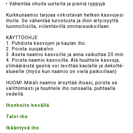
• Vähentää ohuita uurteita ja pieniä ryppyjä
Kurkkunaamio tarjoaa virkistävän hetken kasvojesi
iholle. Se vähentää turvotusta ja ihon ärtyisyyttä
luonnollisilla, viilentävillä ominaisuuksillaan.
KÄYTTÖOHJE
1. Puhdista kasvojen ja kaulan iho.
2. Poista suojakalvo.
3. Aseta naamio kasvoille ja anna vaikuttaa 20 min.
4. Poista naamio kasvoilta. Älä huuhtele kasvoja,
ylimääräistä geeliä voi levittää kaulalle ja dekolté-
alueelle (myös kun naamio on vielä paikoillaan)
HUOM! Mikäli naamio ärsyttää ihoasi, poista se
välittömästi ja huuhtele iho runsaalla, puhtaalla
vedellä.
Ihonhoito kesällä
Talvi-iho
Ikääntyvä iho