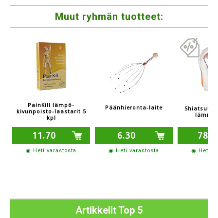
Muut ryhmän tuotteet:
PainKill lämpö-
Päänhieronta-laite
Shiatsuhie
kivunpoisto-laastarit 5
lämmit
kpl
11.70
6.30
78.0
◉ Heti varastosta
◉ Heti varastosta
◉ Heti v
Artikkelit Top 5