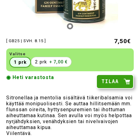
7,50€
[ GB25 | SVH. 8.15 ]
Valitse
2 prk
1 prk
+ 7,00 €
◉ Heti varastosta
TILAA
Sitronellaa ja mentolia sisältävä tiikeribalsamia voi
käyttää monipuolisesti. Se auttaa hillitsemään mm.
flunssan oireita, hyttysenpuremien tai ihottuman
aiheuttamaa kutinaa. Sen avulla voi myös helpottaa
nyrjähdyksien, venähdyksien tai nivelvaivojen
aiheuttamaa kipua.
Viilentävä.