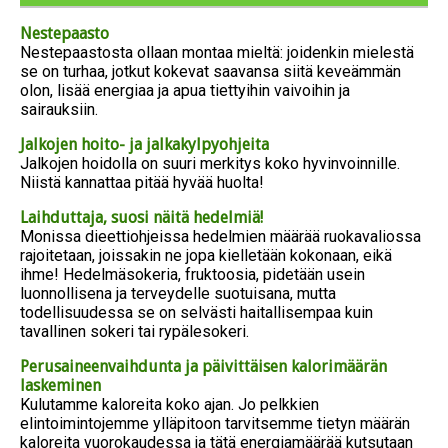
Nestepaasto
Nestepaastosta ollaan montaa mieltä: joidenkin mielestä
se on turhaa, jotkut kokevat saavansa siitä keveämmän
olon, lisää energiaa ja apua tiettyihin vaivoihin ja
sairauksiin.
Jalkojen hoito- ja jalkakylpyohjeita
Jalkojen hoidolla on suuri merkitys koko hyvinvoinnille.
Niistä kannattaa pitää hyvää huolta!
Laihduttaja, suosi näitä hedelmiä!
Monissa dieettiohjeissa hedelmien määrää ruokavaliossa
rajoitetaan, joissakin ne jopa kielletään kokonaan, eikä
ihme! Hedelmäsokeria, fruktoosia, pidetään usein
luonnollisena ja terveydelle suotuisana, mutta
todellisuudessa se on selvästi haitallisempaa kuin
tavallinen sokeri tai rypälesokeri.
Perusaineenvaihdunta ja päivittäisen kalorimäärän
laskeminen
Kulutamme kaloreita koko ajan. Jo pelkkien
elintoimintojemme ylläpitoon tarvitsemme tietyn määrän
kaloreita vuorokaudessa ja tätä energiamäärää kutsutaan