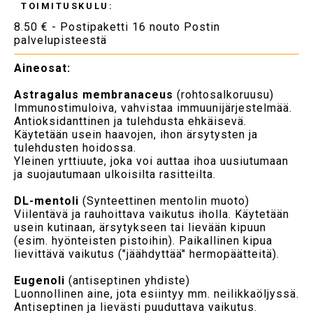
TOIMITUSKULU:
8.50 € - Postipaketti 16 nouto Postin
palvelupisteestä
Aineosat:
Astragalus membranaceus
(rohtosalkoruusu)
Immunostimuloiva, vahvistaa immuunijärjestelmää.
Antioksidanttinen ja tulehdusta ehkäisevä.
Käytetään usein haavojen, ihon ärsytysten ja
tulehdusten hoidossa.
Yleinen yrttiuute, joka voi auttaa ihoa uusiutumaan
ja suojautumaan ulkoisilta rasitteilta.
DL-mentoli
(Synteettinen mentolin muoto)
Viilentävä ja rauhoittava vaikutus iholla. Käytetään
usein kutinaan, ärsytykseen tai lievään kipuun
(esim. hyönteisten pistoihin). Paikallinen kipua
lievittävä vaikutus ("jäähdyttää" hermopäätteitä).
Eugenoli
(antiseptinen yhdiste)
Luonnollinen aine, jota esiintyy mm. neilikkaöljyssä.
Antiseptinen ja lievästi puuduttava vaikutus.