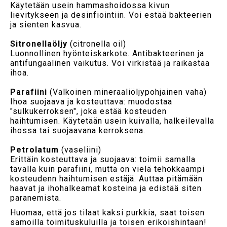
Käytetään usein hammashoidossa kivun
lievitykseen ja desinfiointiin. Voi estää bakteerien
ja sienten kasvua.
Sitronellaöljy
(citronella oil)
Luonnollinen hyönteiskarkote. Antibakteerinen ja
antifungaalinen vaikutus. Voi virkistää ja raikastaa
ihoa.
Parafiini
(Valkoinen mineraaliöljypohjainen vaha)
Ihoa suojaava ja kosteuttava: muodostaa
"sulkukerroksen", joka estää kosteuden
haihtumisen. Käytetään usein kuivalla, halkeilevalla
ihossa tai suojaavana kerroksena.
Petrolatum
(vaseliini)
Erittäin kosteuttava ja suojaava: toimii samalla
tavalla kuin parafiini, mutta on vielä tehokkaampi
kosteudenn haihtumisen estäjä. Auttaa pitämään
haavat ja ihohalkeamat kosteina ja edistää siten
paranemista.
Huomaa, että jos tilaat kaksi purkkia, saat toisen
samoilla toimituskuluilla ja toisen erikoishintaan!