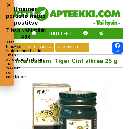
×
Ilmainen
perustoimitus
postitse
Tilaus vähintään
TUOTTEET
40€
Saat
tilauksesi
⤺ KIPU JA HIERONTA
⤺ KIPUGEELIT
etukäteismaksulla
ilman
perustoimituskuluja,
Tiikeribalsami Tiger Oint vihreä 25 g
kun
maksat
sen
ennakkoon.