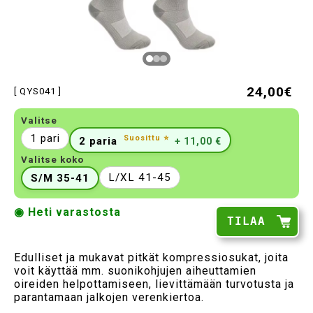
24,00€
[ QYS041 ]
Valitse
1 pari
Suosittu ⭐
2 paria
+ 11,00 €
Valitse koko
L/XL 41-45
S/M 35-41
◉ Heti varastosta
TILAA
Edulliset ja mukavat pitkät kompressiosukat, joita
voit käyttää mm. suonikohjujen aiheuttamien
oireiden helpottamiseen, lievittämään turvotusta ja
parantamaan jalkojen verenkiertoa.