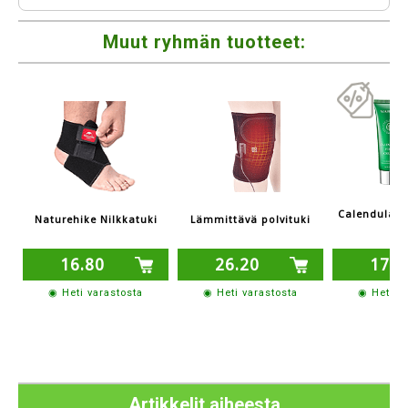
Muut ryhmän tuotteet:
Calendula j
Naturehike Nilkkatuki
Lämmittävä polvituki
16.80
26.20
17.9
◉ Heti varastosta
◉ Heti varastosta
◉ Heti v
Artikkelit aiheesta