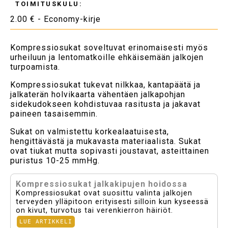
TOIMITUSKULU:
2.00 € - Economy-kirje
Kompressiosukat soveltuvat erinomaisesti myös
urheiluun ja lentomatkoille ehkäisemään jalkojen
turpoamista.
Kompressiosukat tukevat nilkkaa, kantapäätä ja
jalkaterän holvikaarta vähentäen jalkapohjan
sidekudokseen kohdistuvaa rasitusta ja jakavat
paineen tasaisemmin.
Sukat on valmistettu korkealaatuisesta,
hengittävästä ja mukavasta materiaalista. Sukat
ovat tiukat mutta sopivasti joustavat, asteittainen
puristus 10-25 mmHg.
Kompressiosukat jalkakipujen hoidossa
Kompressiosukat ovat suosittu valinta jalkojen
terveyden ylläpitoon erityisesti silloin kun kyseessä
on kivut, turvotus tai verenkierron häiriöt.
LUE ARTIKKELI