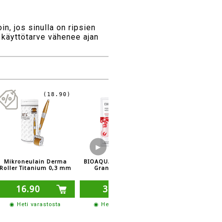
in, jos sinulla on ripsien
n käyttötarve vähenee ajan
(18.90)
▶
Mikroneulain Derma
BIOAQUA kasvonaamio
BIOAQUA kasvon
Roller Titanium 0,3 mm
Granaattiomena
Mustikka
16.90
3.70
3.70
◉ Heti varastosta
◉ Heti varastosta
◉ Heti varasto