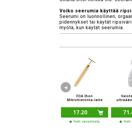
Voiko seerumia käyttää ripsi
Seerumi on luonnollinen, orgaani
pidennykset tai käytät ripsivär
myötä, kun käytät seerumia.
◀
FOA Ihon
Valote
Mikrohieronta-laite
ultraään
17.20
71.
◉ Heti varastosta
◉ Heti