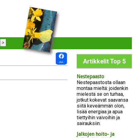
Artikkelit Top 5
Nestepaasto
Nestepaastosta ollaan
montaa mieltä: joidenkin
mielestä se on turhaa,
jotkut kokevat saavansa
siitä keveämmän olon,
lisää energiaa ja apua
tiettyihin vaivoihin ja
sairauksiin.
Jalkojen hoito- ja