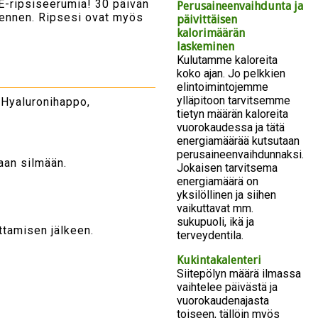
E-ripsiseerumia! 30 päivän
Perusaineenvaihdunta ja
 ennen. Ripsesi ovat myös
päivittäisen
kalorimäärän
laskeminen
Kulutamme kaloreita
koko ajan. Jo pelkkien
elintoimintojemme
ylläpitoon tarvitsemme
, Hyaluronihappo,
tietyn määrän kaloreita
vuorokaudessa ja tätä
energiamäärää kutsutaan
perusaineenvaihdunnaksi.
aan silmään.
Jokaisen tarvitsema
energiamäärä on
yksilöllinen ja siihen
vaikuttavat mm.
sukupuoli, ikä ja
ttamisen jälkeen.
terveydentila.
Kukintakalenteri
Siitepölyn määrä ilmassa
vaihtelee päivästä ja
vuorokaudenajasta
toiseen, tällöin myös