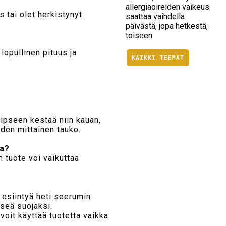
allergiaoireiden vaikeus
s tai olet herkistynyt
saattaa vaihdella
päivästä, jopa hetkestä,
toiseen.
lopullinen pituus ja
KAIKKI TEEMAT
ripseen kestää niin kauan,
uden mittainen tauko.
ia?
n tuote voi vaikuttaa
i esiintyä heti seerumin
pseä suojaksi.
voit käyttää tuotetta vaikka