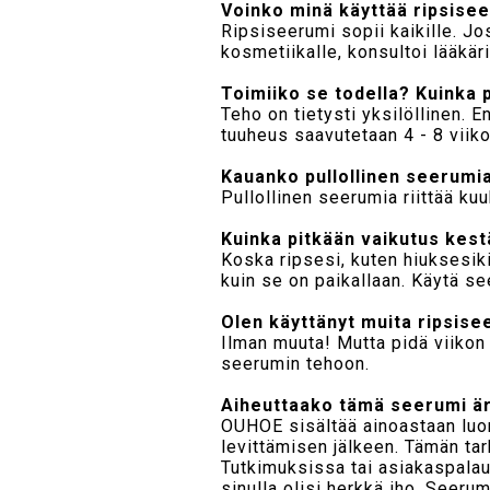
Voinko minä käyttää ripsise
Ripsiseerumi sopii kaikille. Jos
kosmetiikalle, konsultoi lääkäri
Toimiiko se todella? Kuinka 
Teho on tietysti yksilöllinen. 
tuuheus saavutetaan 4 - 8 viiko
Kauanko pullollinen seerumi
Pullollinen seerumia riittää ku
Kuinka pitkään vaikutus kes
Koska ripsesi, kuten hiuksesiki
kuin se on paikallaan. Käytä se
Olen käyttänyt muita ripsise
Ilman muuta! Mutta pidä viikon t
seerumin tehoon.
Aiheuttaako tämä seerumi ä
OUHOE sisältää ainoastaan luonn
levittämisen jälkeen. Tämän ta
Tutkimuksissa tai asiakaspalaut
sinulla olisi herkkä iho. Seerum