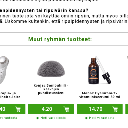
enpidennysten tai ripsivärin kanssa?
nen tuote jota voi käyttää omiin ripsiin, mutta myös sillo
iä. Uskomme kuitenkin, että ripsipidennysten ja ripsiväri
Muut ryhmän tuotteet:
Konjac Bambuhiili -
kasvojen
puhdistussieni
rapia- ja
Mabox Hyaluroni/C-
ihoito-laite
vitamiiniseerumi 30 ml
40
4.20
14.70
 varastosta
◉ Heti varastosta
◉ Heti varastosta