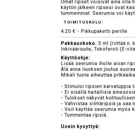
Omat ripset voisivat aina oll
käytön jälkeen ripsesi ovat ka
tummemmat. Seerumia voi käyt
TOIMITUSKULU:
4.20 € - Pikkupaketti perille
Pakkauskoko.
5 ml (riittää n.
Inkivääriuute, Tokoferoli (E-vita
Käyttöohje:
Lisää seerumia iholle aivan rip
Älä anna liuoksen joutua suora
Mikäli tuote aiheuttaa pitkäaika
- Stimuloi ripsien karvatuppia tä
- Ei sisällä haitallisia ainesosi
- Tulokset näkyvät kohtuullise
- Vahvistaa silmäripsiä ja saa 
- Voit käyttää seerumia myös k
- Tummentaa ripsiä.
Usein kysyttyä: