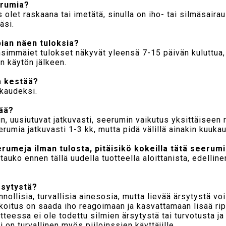
erumia?
 olet raskaana tai imetätä, sinulla on iho- tai silmäsairau
äsi.
pian näen tuloksia?
Ensimmäiet tulokset näkyvät yleensä 7-15 päivän kuluttua, 
n käytön jälkeen.
a kestää?
ukaudeksi.
tää?
n, uusiutuvat jatkuvasti, seerumin vaikutus yksittäiseen 
erumia jatkuvasti 1-3 kk, mutta pidä välillä ainakin kuuka
erumeja ilman tulosta, pitäisikö kokeilla tätä seerum
auko ennen tällä uudella tuotteella aloittanista, edelline
rsytystä?
ollisia, turvallisia ainesosia, mutta lievää ärsytystä vo
rkoitus on saada iho reagoimaan ja kasvattamaan lisää ri
teessa ei ole todettu silmien ärsytystä tai turvotusta ja 
i on turvallinen myös piiloinssien käyttäjille.