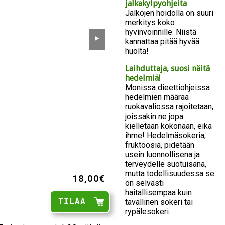
jalkakylpyohjeita
Jalkojen hoidolla on suuri
merkitys koko
hyvinvoinnille. Niistä
⯈
kannattaa pitää hyvää
huolta!
Laihduttaja, suosi näitä
hedelmiä!
Monissa dieettiohjeissa
hedelmien määrää
ruokavaliossa rajoitetaan,
joissakin ne jopa
kielletään kokonaan, eikä
ihme! Hedelmäsokeria,
fruktoosia, pidetään
usein luonnollisena ja
terveydelle suotuisana,
mutta todellisuudessa se
18,00€
on selvästi
haitallisempaa kuin
TILAA
tavallinen sokeri tai
rypälesokeri.