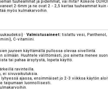
a hieman tuuheammat ja pidemmät, vai mitä? Kokeile OUHO
svaneet 2-6mm ja ne ovat 2 - 2,5 kertaa tuuheammat kuin
tää myös kulmakarvoihin.
 kuukaudeksi) ·
Valmistusaineet:
tislattu vesi, Panthenol
miini), C-vitamiini.
sien juureen käyttämällä pullossa olevaa sivellintä.
an silmään. Huuhtele välittömästi, jos ainetta menee suor
ista tai pahaa ärsytystä, lopeta käyttö.
rkeillä ravinteilla.
a, ei sivuvaikutuksia.
n lyhyessä ajassa, ensimmäiset jo 2-3 viikkoa käytön aloi
ne taipumaan luonnollisesti.
ulmakarvoihin.