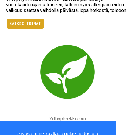
vuorokaudenajasta toiseen, tällöin myös allergiaoireiden
vaikeus saattaa vaihdella päivästä, jopa hetkestä, toiseen.
KAIKKI TEEMAT
Yrttiapteekki.com
Kesäperjantait suljettu
Sivustomme käyttää cookie-tiedostoja