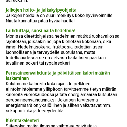
sairauksiin.
Jalkojen hoito- ja jalkakylpyohjeita
Jalkojen hoidolla on suuri merkitys koko hyvinvoinnille.
Niistä kannattaa pitää hyvää huolta!
Laihduttaja, suosi näitä hedelmiä!
Monissa dieettiohjeissa hedelmien määrää ruokavaliossa
rajoitetaan, joissakin ne jopa kielletään kokonaan, eikä
ihme! Hedelmäsokeria, fruktoosia, pidetään usein
luonnollisena ja terveydelle suotuisana, mutta
todellisuudessa se on selvästi haitallisempaa kuin
tavallinen sokeri tai rypälesokeri.
Perusaineenvaihdunta ja päivittäisen kalorimäärän
laskeminen
Kulutamme kaloreita koko ajan. Jo pelkkien
elintoimintojemme ylläpitoon tarvitsemme tietyn määrän
kaloreita vuorokaudessa ja tätä energiamäärää kutsutaan
perusaineenvaihdunnaksi. Jokaisen tarvitsema
energiamäärä on yksilöllinen ja siihen vaikuttavat mm.
sukupuoli, ikä ja terveydentila.
Kukintakalenteri
Siitepölyn määrä ilmassa vaihtelee päivästä ja