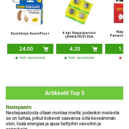
Nappip
4 kpl Nappiparisto
Kuulokoje KuuloPlus+
Panasonic
LR44/A76/V13GA
24.00
4.20
1.6
◉ Heti varastosta
◉ Heti varastosta
◉ 2-3
Artikkelit Top 5
Nestepaasto
Nestepaastosta ollaan montaa mieltä: joidenkin mielestä
se on turhaa, jotkut kokevat saavansa siitä keveämmän
olon, lisää energiaa ja apua tiettyihin vaivoihin ja