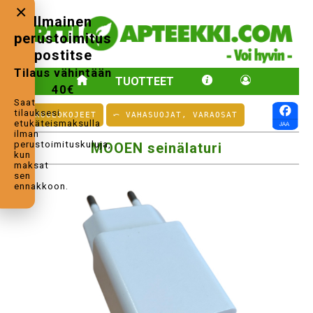
×
Ilmainen
perustoimitus
postitse
Tilaus vähintään
TUOTTEET
40€
Saat
tilauksesi
⤺ KUULOKOJEET
⤺ VAHASUOJAT, VARAOSAT
etukäteismaksulla
ilman
perustoimituskuluja,
MOOEN seinälaturi
kun
maksat
sen
ennakkoon.