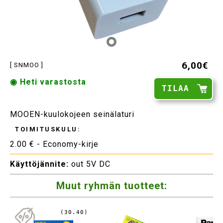
6,00€
[ SNMOO ]
◉ Heti varastosta
TILAA
MOOEN-kuulokojeen seinälaturi
TOIMITUSKULU:
2.00 € - Economy-kirje
Käyttöjännite:
out 5V DC
Muut ryhmän tuotteet:
(30.40)