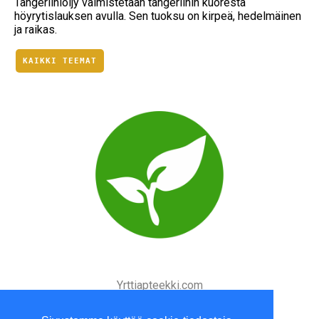
Tangeriiniöljy valmistetaan tangeriinin kuoresta
höyrytislauksen avulla. Sen tuoksu on kirpeä, hedelmäinen
ja raikas.
KAIKKI TEEMAT
Yrttiapteekki.com
P. 010 3961800 (ma-to 9-16)