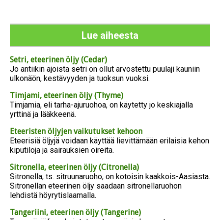
Lue aiheesta
Setri, eteerinen öljy (Cedar)
Jo antiikin ajoista setri on ollut arvostettu puulaji kauniin
ulkonäön, kestävyyden ja tuoksun vuoksi.
Timjami, eteerinen öljy (Thyme)
Timjamia, eli tarha-ajuruohoa, on käytetty jo keskiajalla
yrttinä ja lääkkeenä.
Eteeristen öljyjen vaikutukset kehoon
Eteerisiä öljyjä voidaan käyttää lievittämään erilaisia kehon
kiputiloja ja sairauksien oireita.
Sitronella, eteerinen öljy (Citronella)
Sitronella, ts. sitruunaruoho, on kotoisin kaakkois-Aasiasta.
Sitronellan eteerinen öljy saadaan sitronellaruohon
lehdistä höyrytislaamalla.
Tangeriini, eteerinen öljy (Tangerine)