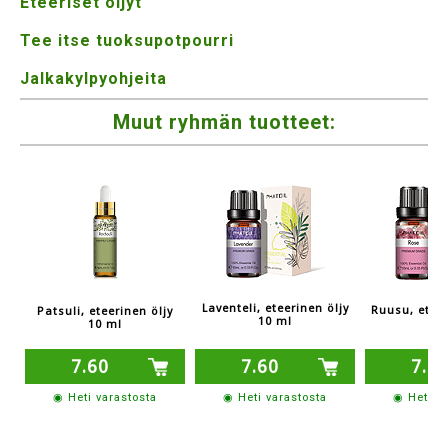
Eteeriset öljyt
Tee itse tuoksupotpourri
Jalkakylpyohjeita
Muut ryhmän tuotteet:
Laventeli, eteerinen öljy
Ruusu, eteer
Patsuli, eteerinen öljy
10 ml
m
10 ml
7.60
7.60
7.6
◉ Heti varastosta
◉ Heti varastosta
◉ Heti v