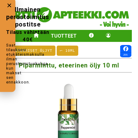
×
Ilmainen
perustoimitus
postitse
Tilaus vähintään
TUOTTEET
40€
Saat
tilauksesi
⤺ ETEERISET ÖLJYT
⤺ 10ML
etukäteismaksulla
ilman
perustoimituskuluja,
Piparminttu, eteerinen öljy 10 ml
kun
maksat
sen
ennakkoon.