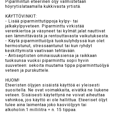
Piparmintun eteerinen öljy valmistetaan
höyrytislataamalla kukkivasta yrtistä.
KÄYTTÖVINKIT:
- Lisää piparminttutippoja kylpy- tai
jalkakylpyveteen. Piparminttu virkistää
verenkiertoa ja väsyneet tai kylmät jalat nauttivat
sen lämmittävästä ja rentouttavasta vaikutuksesta.
- Käytä piparminttuöljyä tuoksulyhdyssä kun olet
hermostunut, stressaantunut tai kun ryhdyt
keskittymistä vaativaan tehtävään.
- Antiseptisten ominaisuuksiensa ja raikkaan
tuoksunsa vuoksi piparminttu sopii hyvin
suuveteen: sekoita muutama tippa piparminttuöljyä
veteen ja purskuttele.
HUOM!
Eteeristen öljyjen sisäistä käyttöä ei yleisesti
suositella. Ne ovat voimakkaita, eivätkä ne liukene
veteen. Sisäisesti käytettynä ne voivat aiheuttaa
vahinkoa, jos käyttö ei ole hallittua. Eteeriset öljyt
tulee aina laimentaa joko kasviöljyyn tai
alkoholiin.1 millilitra = n. 15 tippaa.