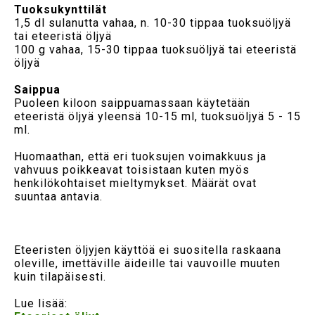
Tuoksukynttilät
1,5 dl sulanutta vahaa, n. 10-30 tippaa tuoksuöljyä
tai eteeristä öljyä
100 g vahaa, 15-30 tippaa tuoksuöljyä tai eteeristä
öljyä
Saippua
Puoleen kiloon saippuamassaan käytetään
eteeristä öljyä yleensä 10-15 ml, tuoksuöljyä 5 - 15
ml.
Huomaathan, että eri tuoksujen voimakkuus ja
vahvuus poikkeavat toisistaan kuten myös
henkilökohtaiset mieltymykset. Määrät ovat
suuntaa antavia.
Eteeristen öljyjen käyttöä ei suositella raskaana
oleville, imettäville äideille tai vauvoille muuten
kuin tilapäisesti.
Lue lisää: