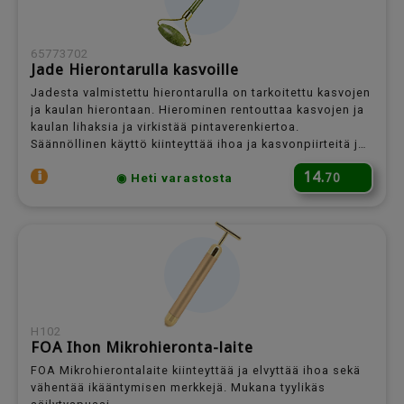
65773702
Jade Hierontarulla kasvoille
Jadesta valmistettu hierontarulla on tarkoitettu kasvojen
ja kaulan hierontaan. Hierominen rentouttaa kasvojen ja
kaulan lihaksia ja virkistää pintaverenkiertoa.
Säännöllinen käyttö kiinteyttää ihoa ja kasvonpiirteitä ja
antaa kasvoillesi nuorekasta hehkua. HUOM!
14.
70
◉ Heti varastosta
Luonnonmateriaali, ulkonäkö vaihtelee.
H102
FOA Ihon Mikrohieronta-laite
FOA Mikrohierontalaite kiinteyttää ja elvyttää ihoa sekä
vähentää ikääntymisen merkkejä. Mukana tyylikäs