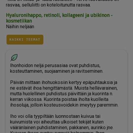
rasvaa, selluliitti on koteloitunutta rasvaa.
Hyaluronihappo, retinoli, kollageeni ja ubikinon -
kosmetiikan
Näihin neljään
KAIKKI TEEMAT
Ihonhoidon neljä perusasiaa ovat puhdistus,
kosteuttaminen, suojaaminen ja ravitseminen.
Päivän mittaan ihohuokosiin kertyy epäpuhtauksia ja
ne estävät ihoa hengittämästä. Muista hellävarainen,
mutta huolellinen puhdistus päivittäin ja kuorinta n.
kerran viikossa. Kuorinta poistaa iholta kuolleita
ihosoluja, jolloin kosteusvoidekin imeytyy paremmin.
Iho voi olla tyypiltään luonnostaan kuivua tai
kuivumista voi aiheuttaa ulkoiset tekijät kuten
vääränlainen puhdistaminen, pakkanen, aurinko jne.