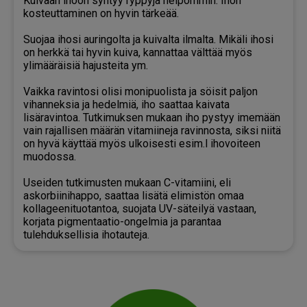
Kuivaan ihoon syntyy ryppyjä helpommin. Ihon
kosteuttaminen on hyvin tärkeää.
Suojaa ihosi auringolta ja kuivalta ilmalta. Mikäli ihosi
on herkkä tai hyvin kuiva, kannattaa välttää myös
ylimääräisiä hajusteita ym.
Vaikka ravintosi olisi monipuolista ja söisit paljon
vihanneksia ja hedelmiä, iho saattaa kaivata
lisäravintoa. Tutkimuksen mukaan iho pystyy imemään
vain rajallisen määrän vitamiineja ravinnosta, siksi niitä
on hyvä käyttää myös ulkoisesti esim.l ihovoiteen
muodossa.
Useiden tutkimusten mukaan C-vitamiini, eli
askorbiinihappo, saattaa lisätä elimistön omaa
kollageenituotantoa, suojata UV-säteilyä vastaan,
korjata pigmentaatio-ongelmia ja parantaa
tulehduksellisia ihotauteja.