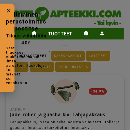
×
Ilmainen
perustoimitus
postitse
TUOTTEET
Tilaus vähintään
40€
----
Saat
tilauksesi
HIERONTALAITTEET
KASVONAAMIOT
LAITTEET
etukäteismaksulla
ilman
perustoimituskuluja,
VOITEET
SEERUMIT
IHONPUHDISTUS
kun
maksat
sen
ennakkoon.
-34.9%
JADELP
Jade-roller ja guasha-kivi Lahjapakkaus
Lahjapakkaus, jossa on sekä jadesta valmistettu roller ja
guasha-hierontaan tarkoitettu hierontakivi.