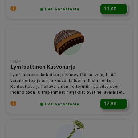
11.
00
◉ Heti varastosta
LYMF
Lymfaattinen Kasvoharja
Lymfahieronta kohottaa ja kiinteyttää kasvoja, lisää
verenkiertoa ja antaa kasvoille luonnollista hehkua.
Rentouttava ja hellävarainen hoitorutiini päivittäiseen
ihonhoitoon. Ultrapehmeät harjakset ovat hellävaraiset
myös herkälle iholle.
12.
50
◉ Heti varastosta