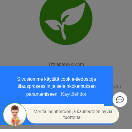
Yrttiapteekki.com
Kesäperjantait suljettu
Sivustomme käyttää cookie-tiedostoja
y-tunnus: 1569430-8
tilausprosessiin ja selainkokemuksen
Yritysinfo
|
Toimitusehdot
|
Maksutavat
|
Ota yhteyttä
GDPR tietosuojalausunto
parantamiseen.
Käyttöehdot
Hyväksyn
Meiltä ihonhoitoon ja kauneuteen hyviä
tuotteita!