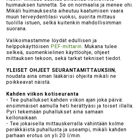
huimauksen tunnetta. Se on normaalia ja menee ohi.
Mikäli huimauksesta aiheutuu kaatumisen vaara
muun terveydentilasi vuoksi, suorita mittaus
tuolilla istuen, selkä kuitenkin mahdollisimman
suorana.
Valikoimastamme löydät edullisen ja
helppokäyttöisen
PEF-mittarin
. Mukana tulee
selkeä, suomenkielinen käyttöohje, ohjeet
mittauksen tekoon, sekä tarkat tekniset tiedot.
YLEISET OHJEET SEURANTAMITTAUKSIIN
,
noudata aina oman lääkärisi ohjeita mikäli ne
poikkeavat näistä.
Kahden viikon kotiseuranta
- Tee puhallukset kahden viikon ajan joka päivä:
ensimmäiset aamulla heti herättyäsi ja toiset illalla.
Pyri tekemään puhallukset aina samaan
kellonaikaan.
- Tee jokaisella mittauskerralla vähintään kolme
peräkkäistä puhallusta ja useampi, mikäli kahden
parhaan erotus on yli 20 l/min.