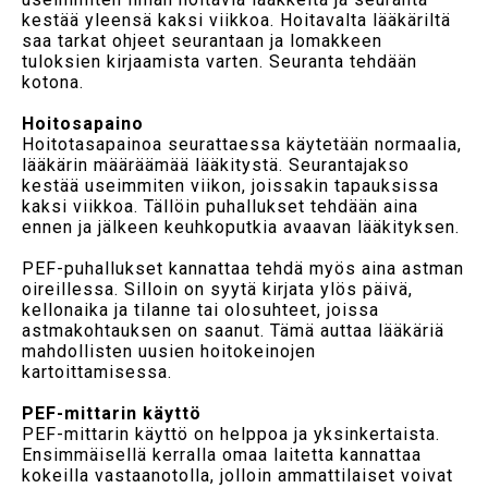
kestää yleensä kaksi viikkoa. Hoitavalta lääkäriltä
saa tarkat ohjeet seurantaan ja lomakkeen
tuloksien kirjaamista varten. Seuranta tehdään
kotona.
Hoitosapaino
Hoitotasapainoa seurattaessa käytetään normaalia,
lääkärin määräämää lääkitystä. Seurantajakso
kestää useimmiten viikon, joissakin tapauksissa
kaksi viikkoa. Tällöin puhallukset tehdään aina
ennen ja jälkeen keuhkoputkia avaavan lääkityksen.
PEF-puhallukset kannattaa tehdä myös aina astman
oireillessa. Silloin on syytä kirjata ylös päivä,
kellonaika ja tilanne tai olosuhteet, joissa
astmakohtauksen on saanut. Tämä auttaa lääkäriä
mahdollisten uusien hoitokeinojen
kartoittamisessa.
PEF-mittarin käyttö
PEF-mittarin käyttö on helppoa ja yksinkertaista.
Ensimmäisellä kerralla omaa laitetta kannattaa
kokeilla vastaanotolla, jolloin ammattilaiset voivat