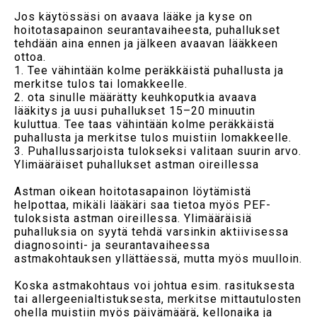
Jos käytössäsi on avaava lääke ja kyse on
hoitotasapainon seurantavaiheesta, puhallukset
tehdään aina ennen ja jälkeen avaavan lääkkeen
ottoa.
1. Tee vähintään kolme peräkkäistä puhallusta ja
merkitse tulos tai lomakkeelle.
2. ota sinulle määrätty keuhkoputkia avaava
lääkitys ja uusi puhallukset 15–20 minuutin
kuluttua. Tee taas vähintään kolme peräkkäistä
puhallusta ja merkitse tulos muistiin lomakkeelle.
3. Puhallussarjoista tulokseksi valitaan suurin arvo.
Ylimääräiset puhallukset astman oireillessa
Astman oikean hoitotasapainon löytämistä
helpottaa, mikäli lääkäri saa tietoa myös PEF-
tuloksista astman oireillessa. Ylimääräisiä
puhalluksia on syytä tehdä varsinkin aktiivisessa
diagnosointi- ja seurantavaiheessa
astmakohtauksen yllättäessä, mutta myös muulloin.
Koska astmakohtaus voi johtua esim. rasituksesta
tai allergeenialtistuksesta, merkitse mittautulosten
ohella muistiin myös päivämäärä, kellonaika ja