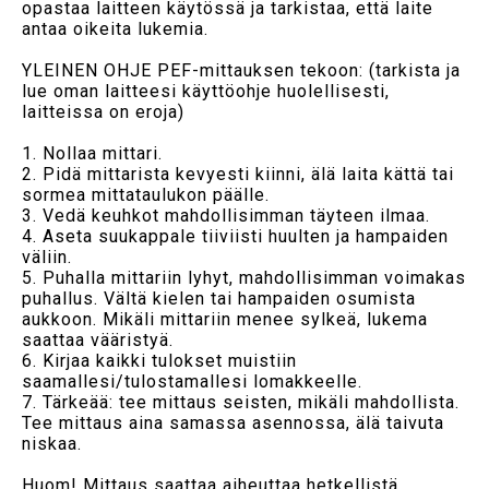
opastaa laitteen käytössä ja tarkistaa, että laite
antaa oikeita lukemia.
YLEINEN OHJE PEF-mittauksen tekoon: (tarkista ja
lue oman laitteesi käyttöohje huolellisesti,
laitteissa on eroja)
1. Nollaa mittari.
2. Pidä mittarista kevyesti kiinni, älä laita kättä tai
sormea mittataulukon päälle.
3. Vedä keuhkot mahdollisimman täyteen ilmaa.
4. Aseta suukappale tiiviisti huulten ja hampaiden
väliin.
5. Puhalla mittariin lyhyt, mahdollisimman voimakas
puhallus. Vältä kielen tai hampaiden osumista
aukkoon. Mikäli mittariin menee sylkeä, lukema
saattaa vääristyä.
6. Kirjaa kaikki tulokset muistiin
saamallesi/tulostamallesi lomakkeelle.
7. Tärkeää: tee mittaus seisten, mikäli mahdollista.
Tee mittaus aina samassa asennossa, älä taivuta
niskaa.
Huom! Mittaus saattaa aiheuttaa hetkellistä