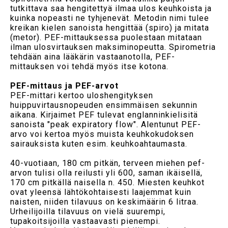
tutkittava saa hengitettyä ilmaa ulos keuhkoista ja
kuinka nopeasti ne tyhjenevät. Metodin nimi tulee
kreikan kielen sanoista hengittää (spiro) ja mitata
(metor). PEF-mittauksessa puolestaan mitataan
ilman ulosvirtauksen maksiminopeutta. Spirometria
tehdään aina lääkärin vastaanotolla, PEF-
mittauksen voi tehdä myös itse kotona.
PEF-mittaus ja PEF-arvot
PEF-mittari kertoo uloshengityksen
huippuvirtausnopeuden ensimmäisen sekunnin
aikana. Kirjaimet PEF tulevat englanninkielisitä
sanoista "peak expiratory flow". Alentunut PEF-
arvo voi kertoa myös muista keuhkokudoksen
sairauksista kuten esim. keuhkoahtaumasta.
40-vuotiaan, 180 cm pitkän, terveen miehen pef-
arvon tulisi olla reilusti yli 600, saman ikäisellä,
170 cm pitkällä naisella n. 450. Miesten keuhkot
ovat yleensä lähtökohtaisesti laajemmat kuin
naisten, niiden tilavuus on keskimäärin 6 litraa.
Urheilijoilla tilavuus on vielä suurempi,
tupakoitsijoilla vastaavasti pienempi.