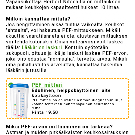
Vapaasukeltaja Herbert Nitschillä on mittauksen
mukaan keuhkojen kapasiteetti huikeat 10 litraa.
Milloin kannattaa mitata?
Jos hengittäminen alkaa tuntua vaikealta, keuhkot
"ahtaalta", voi hakeutua PEF-mittaukseen. Mikäli
akuuttia vaaratilanneta ei ole, alustavan mittauksen
voi tehdä kotonakin. Oman viitearvosi voit laskea
täällä:
Lääkärien laskuri
. Kenttiin syötetään
sukupuoli, pituus ja ikä ja laskuri laskee PEF-arvon,
joka siis edustaa "normaalia", tervettä arvoa. Mikäli
oma puhallustulos arveluttaa, kannattaa hakeutua
lääkärin juttusille.
PEF-mittari
Edullinen, helppokäyttöinen laite
kotikäyttöön
PEF-mittari on apuväline astman diagnosointiin ja
kotona tehtävään hoitotasapainon seurantaan.
Mitta...
Hinta 19.50
Miksi PEF-arvon mittaaminen on tärkeää?
Astman ja muiden pitkäaikaisten keuhkosairauksien