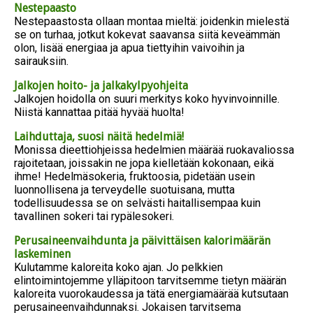
Nestepaasto
Nestepaastosta ollaan montaa mieltä: joidenkin mielestä
se on turhaa, jotkut kokevat saavansa siitä keveämmän
olon, lisää energiaa ja apua tiettyihin vaivoihin ja
sairauksiin.
Jalkojen hoito- ja jalkakylpyohjeita
Jalkojen hoidolla on suuri merkitys koko hyvinvoinnille.
Niistä kannattaa pitää hyvää huolta!
Laihduttaja, suosi näitä hedelmiä!
Monissa dieettiohjeissa hedelmien määrää ruokavaliossa
rajoitetaan, joissakin ne jopa kielletään kokonaan, eikä
ihme! Hedelmäsokeria, fruktoosia, pidetään usein
luonnollisena ja terveydelle suotuisana, mutta
todellisuudessa se on selvästi haitallisempaa kuin
tavallinen sokeri tai rypälesokeri.
Perusaineenvaihdunta ja päivittäisen kalorimäärän
laskeminen
Kulutamme kaloreita koko ajan. Jo pelkkien
elintoimintojemme ylläpitoon tarvitsemme tietyn määrän
kaloreita vuorokaudessa ja tätä energiamäärää kutsutaan
perusaineenvaihdunnaksi. Jokaisen tarvitsema