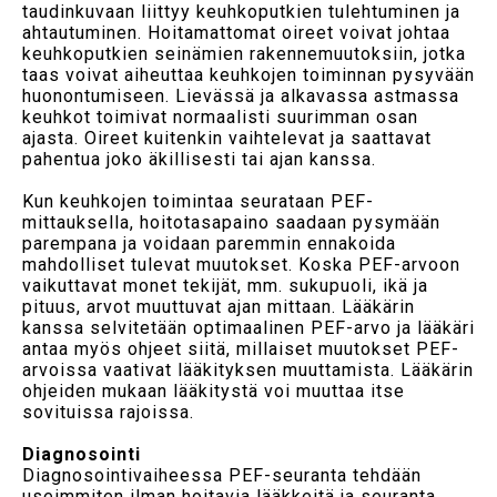
taudinkuvaan liittyy keuhkoputkien tulehtuminen ja
ahtautuminen. Hoitamattomat oireet voivat johtaa
keuhkoputkien seinämien rakennemuutoksiin, jotka
taas voivat aiheuttaa keuhkojen toiminnan pysyvään
huonontumiseen. Lievässä ja alkavassa astmassa
keuhkot toimivat normaalisti suurimman osan
ajasta. Oireet kuitenkin vaihtelevat ja saattavat
pahentua joko äkillisesti tai ajan kanssa.
Kun keuhkojen toimintaa seurataan PEF-
mittauksella, hoitotasapaino saadaan pysymään
parempana ja voidaan paremmin ennakoida
mahdolliset tulevat muutokset. Koska PEF-arvoon
vaikuttavat monet tekijät, mm. sukupuoli, ikä ja
pituus, arvot muuttuvat ajan mittaan. Lääkärin
kanssa selvitetään optimaalinen PEF-arvo ja lääkäri
antaa myös ohjeet siitä, millaiset muutokset PEF-
arvoissa vaativat lääkityksen muuttamista. Lääkärin
ohjeiden mukaan lääkitystä voi muuttaa itse
sovituissa rajoissa.
Diagnosointi
Diagnosointivaiheessa PEF-seuranta tehdään
useimmiten ilman hoitavia lääkkeitä ja seuranta